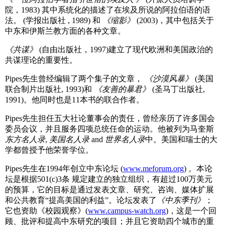
院，1983) 其中系统化的描述了在埃及所说的阿拉伯语的语
法。 (学报出版社 , 1989) 和
《缩影》
(2003)，其中包括关于
中东和伊斯兰教方面的各种文章。
《共谋》
(自由出版社，1997)建立了现代欧洲和美国政治的
共谋理论的重要性。
Pipes先生曾经编辑了两个集子的文章，
《沙漠风暴》
(美国
联合制片出版社, 1993)和
《友善的暴君》
(圣马丁出版社,
1991)。他同时也是11本书的联合作者。
Pipes先生担任五大社论董事会的责任，曾经亲历了许多国会
委员会议，并且服务四项总统任命的运动。他被列为马奎斯
东方名人录
,
美国名人录
and
世界名人录
中。美国和瑞士的大
学都曾授予他荣誉学位。
Pipes先生在1994年创立中东论坛 (
www.meforum.org
) 。本论
坛是根据501(c)3条 规定建立的独立组织，有超过100万美元
的预算，它的目标是通过发表文章、研究、咨询、媒体扩展
和公共教育“提高美国的利益”。论坛发表了
《中东季刊》
；
它也资助《校园观察》(
www.campus-watch.org
)，这是一个回
顾、批评和提高中东研究的项目；并且它资助四个城市的重