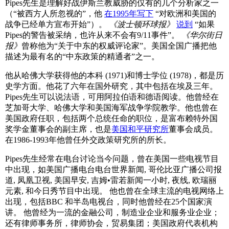
Pipes先生是理解好战伊斯兰教威胁的仅有的几个分析家之一
（“被西方人所忽视的”，他
在1995年写下
“对欧洲和美国的
战争已经单方宣布开始”）。
《波士顿环球报》
说到
“如果
Pipes的警告被采纳，也许从来不会有9/11事件”。
《华尔街日
报》
曾称他为“关于中东的权威评论家”。美国全国广播把他
描述为最有名的“中东政策的精通者”之一。
他从哈佛大学获得他的本科 (1971)和博士学位 (1978)，都是历
史学方面。他花了六年在国外研究，其中包括在埃及三年。
Pipes先生可以说法语，可用阿拉伯语和德语阅读。他曾经在
芝加哥大学、哈佛大学和美国海军战争学院教学。他也曾在
美国政府任职，包括两个总统任命的职位，是富布赖特外国
奖学金董事会的副主席，也是
美国和平研究所
董事会成员。
在1986-1993年他曾任外交政策研究所的所长。
Pipes先生经常在电台讨论当今问题，曾在美国一些电视节目
中出现，如美国广播电台电台世界新闻, 哥伦比亚广播公司报
道, 凤凰卫视, 美国早安, 吉姆•雷若新闻一小时, 夜线, 欧瑞丽
元素, 和今日秀节目中出现。 他也曾在全球主流的电视网络上
出现，包括BBC 和半岛电视台，同时他曾经在25个国家演
讲。 他曾经为一流的金融公司，制造业企业和服务业企业；
还有律师事务所，律师协会，贸易集团；美国政府代表机构