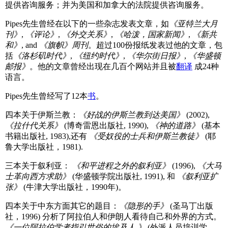
提供咨询服务；并为美国和加拿大的法院提供咨询服务。
Pipes先生曾经在以下的一些杂志发表文章，如
《亚特兰大月
刊》
,
《评论》
,
《外交关系》
,
《哈泼，国家新闻》
,
《新共
和》
, and
《旗帜》周刊
。超过100份报纸发表过他的文章，包
括
《洛杉矶时代》
,
《纽约时代》
,
《华尔街日报》
,
《华盛顿
邮报》
。他的文章曾经出现在几百个网站并且被
翻译
成24种
语言。
Pipes先生曾经写了12本
书
。
四本关于伊斯兰教：
《好战的伊斯兰教到达美国》
(2002),
《拉什代关系》
(博奇雷恩出版社, 1990),
《神的道路》
(基本
书籍出版社, 1983),还有
《受奴役的士兵和伊斯兰教徒》
(耶
鲁大学出版社，1981).
三本关于叙利亚：
《和平进程之外的叙利亚》
(1996),
《大马
士革向西方求助》
(华盛顿学院出版社, 1991), 和
《叙利亚扩
张》
(牛津大学出版社，1990年)。
四本关于中东方面其它的题目：
《隐形的手》
(圣马丁出版
社，1996) 分析了阿拉伯人和伊朗人看待自己和外界的方式。
《一位阿拉伯学者指引世俗的埃及人 》
(外派人员培训学