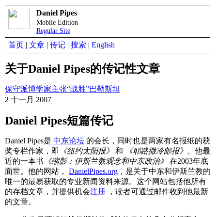
Daniel Pipes
Mobile Edition
Regular Site
首页
|
文章
|
传记
|
搜索
|
English
关于Daniel Pipes的传记性文章
保守派博学家主张“战胜”巴勒斯坦
2 十一月 2007
Daniel Pipes短篇传记
Daniel Pipes是
中东论坛
的会长，同时也是两家有名报纸的获
奖专栏作家，即
《纽约太阳报》
和
《耶路撒冷邮报》
。他最
近的一本书
《缩影：伊斯兰教观念和中东政治》
在2003年底
面世。他的网站，
DanielPipes.org
，是关于中东和伊斯兰教的
唯一的最易获取的专业新闻资料来源。这个网站包括他所有
的存档文章，并提供机会
注册
，读者可通过邮件收到他最新
的文章。