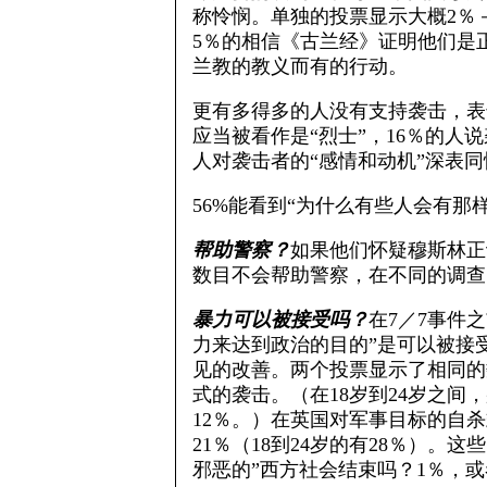
称怜悯。单独的投票显示大概2％
5％的相信《古兰经》证明他们是
兰教的教义而有的行动。
更有多得多的人没有支持袭击，表
应当被看作是“烈士”，16％的人
人对袭击者的“感情和动机”深表
56%能看到“为什么有些人会有那
帮助警察？
如果他们怀疑穆斯林正
数目不会帮助警察，在不同的调查中
暴力可以被接受吗？
在7／7事件
力来达到政治的目的”是可以被接
见的改善。两个投票显示了相同的
式的袭击。（在18岁到24岁之
12％。）在英国对军事目标的自
21％（18到24岁的有28％）
邪恶的”西方社会结束吗？1％，或