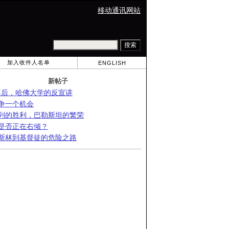
移动通讯网站
加入收件人名单
ENGLISH
新帖子
 年后，哈佛大学的反宣讲
争一个机会
列的胜利，巴勒斯坦的繁荣
是否正在右倾？
斯林到基督徒的危险之路