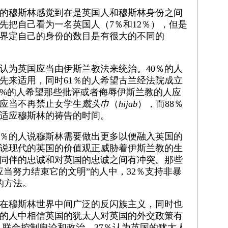
的穆斯林感觉到在是英国人和穆斯林身份之间
先把自己看为一名英国人（7％和12％），但是
界定自己的身份的数目是有很大的不同的
认为英国应当由伊斯兰教法来统治。40％的人
先来适用，同时61％的人希望古兰经法院成立
8%的人希望那些批评或者侮辱伊斯兰教的人应
校应当不再禁止女学生
戴头巾
（
hijab
），而88％
适应穆斯林的祷告的时间。
5％的人说穆斯林需要做出更多以便融入英国的
人说现代的英国的价值观正威胁着伊斯兰教的生
林同伴的忠诚和对英国的忠诚之间有冲突。那些
应当努力结束它的文明”的人中，32％支持非暴
的方法。
在穆斯林世界中间广泛的反闪族主义，同时也
的人中相信英国的犹太人对英国的外交政策有
ons 联合控制舆论和政治。37％认为英国的犹太人