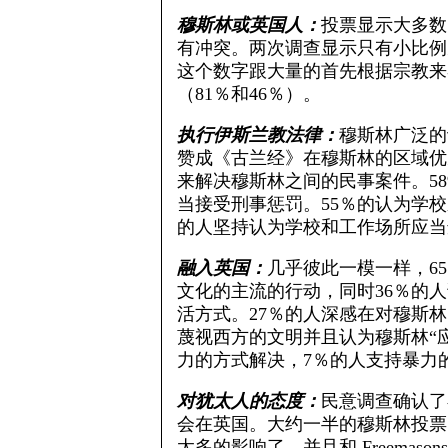
穆斯林或英国人：
投票显示大多数
有冲突。两次调查显示只有小比例
这个数字跟大量的首先根据宗教来
（81％和46％）。
执行伊斯兰教法律：
穆斯林广泛的
赞成《古兰经》在穆斯林的区域优
来解决穆斯林之间的民事案件。5
当接受刑事惩罚。55％的认为学
的人坚持认为学校和工作场所应当
融入英国：
几乎彼此一模一样，6
文化的主流的行动，同时36％的
活方式。27％的人深感在对穆斯
蔑视西方的文明并且认为穆斯林“
力的方式解决，7％的人支持暴力
对犹太人的态度：
民意调查确认了
会在英国。大约一半的穆斯林投票
太多的影响了，并且和 Freemas