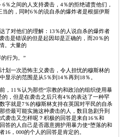
－6％之间的人支持袭击，4％的拒绝谴责他们，
正当的，同时6％的说自杀的爆炸者是根据伊斯
达了对他们的理解：13％的人说自杀的爆炸者
说袭击是错误的但是起因却是正确的，而20％的
同情。大量的
样的行为。”
计划一次恐怖主义袭击，令人担忧的穆斯林的
显示的范围是从5％到14％再到18％。
之前，11％认为那些“宗教的和政治的组织使用暴
受的，但是在袭击之后只有4％的表达了一种罕
数字就是7％的穆斯林支持在英国对平民的自杀
间，那些最可能实施这种袭击的人，数目急剧升到
杀式袭击又怎样呢？积极的回答是来自16％和
。这些回答的人自己是否愿意拥护用暴力使“堕落的和
者16，000的个人的回答是肯定的。