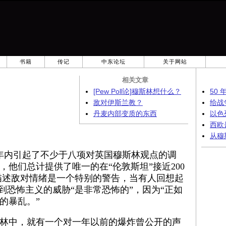
书籍
传记
中东论坛
关于网站
相关文章
[Pew Poll论]穆斯林想什么？
50
敌对伊斯兰教？
给战
丹麦内部变质的东西
以色
西欧
从穆
一年内引起了不少于八项对英国穆斯林观点的调
，他们总计提供了唯一的在“伦敦斯坦”接近200
描述敌对情绪是一个特别的警告，当有人回想起
最近说到恐怖主义的威胁“是非常恐怖的”，因为“正如
的暴乱。”
斯林中，就有一个对一年以前的爆炸曾公开的声