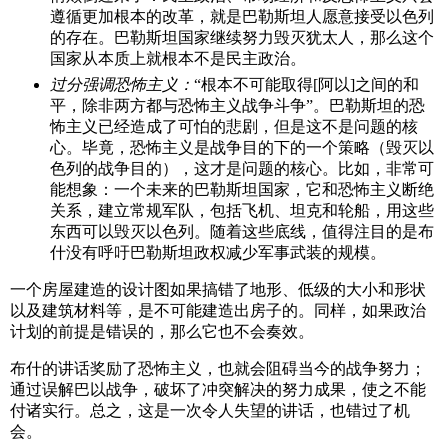
遵循更加根本的改革，就是巴勒斯坦人愿意接受以色列
的存在。巴勒斯坦国家继续努力毁灭犹太人，那么这个
国家从本质上就根本不是民主政治。
过分强调恐怖主义：
“根本不可能取得[阿以]之间的和
平，除非两方都与恐怖主义战争斗争”。巴勒斯坦的恐
怖主义已经造成了可怕的悲剧，但是这不是问题的核
心。毕竟，恐怖主义是战争目的下的一个策略（毁灭以
色列的战争目的），这才是问题的核心。比如，非常可
能想象：一个未来的巴勒斯坦国家，它和恐怖主义断绝
关系，建立常规军队，包括飞机、坦克和轮船，用这些
东西可以毁灭以色列。随着这些底线，值得注目的是布
什没有呼吁巴勒斯坦政权减少军事武装的规模。
一个房屋建造的设计图如果搞错了地形、低级的大小和形状
以及建筑材料等，是不可能建造出房子的。同样，如果政治
计划的前提是错误的，那么它也不会奏效。
布什的讲话奖励了恐怖主义，也就会阻碍当今的战争努力；
通过误解巴以战争，破坏了冲突解决的努力成果，使之不能
付诸实行。总之，这是一次令人失望的讲话，也错过了机
会。