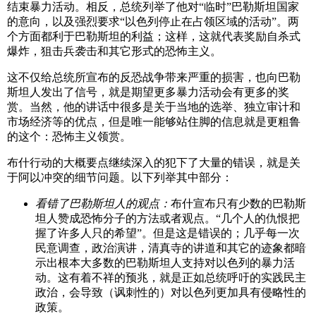
结束暴力活动。相反，总统列举了他对“临时”巴勒斯坦国家
的意向，以及强烈要求“以色列停止在占领区域的活动”。两
个方面都利于巴勒斯坦的利益；这样，这就代表奖励自杀式
爆炸，狙击兵袭击和其它形式的恐怖主义。
这不仅给总统所宣布的反恐战争带来严重的损害，也向巴勒
斯坦人发出了信号，就是期望更多暴力活动会有更多的奖
赏。当然，他的讲话中很多是关于当地的选举、独立审计和
市场经济等的优点，但是唯一能够站住脚的信息就是更粗鲁
的这个：恐怖主义领赏。
布什行动的大概要点继续深入的犯下了大量的错误，就是关
于阿以冲突的细节问题。以下列举其中部分：
看错了巴勒斯坦人的观点：
布什宣布只有少数的巴勒斯
坦人赞成恐怖分子的方法或者观点。“几个人的仇恨把
握了许多人只的希望”。但是这是错误的；几乎每一次
民意调查，政治演讲，清真寺的讲道和其它的迹象都暗
示出根本大多数的巴勒斯坦人支持对以色列的暴力活
动。这有着不祥的预兆，就是正如总统呼吁的实践民主
政治，会导致（讽刺性的）对以色列更加具有侵略性的
政策。