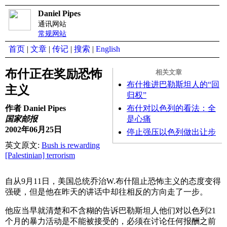
Daniel Pipes
通讯网站
常规网站
首页
|
文章
|
传记
|
搜索
|
English
布什正在奖励恐怖
相关文章
布什推进巴勒斯坦人的“回
主义
归权”
布什对以色列的看法：全
作者 Daniel Pipes
是心痛
国家邮报
2002年06月25日
停止强压以色列做出让步
英文原文:
Bush is rewarding
[Palestinian] terrorism
自从9月11日，美国总统乔治W.布什阻止恐怖主义的态度变得
强硬，但是他在昨天的讲话中却往相反的方向走了一步。
他应当早就清楚和不含糊的告诉巴勒斯坦人他们对以色列21
个月的暴力活动是不能被接受的，必须在讨论任何报酬之前