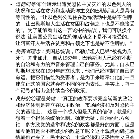
道德同等:
布什暗示出遭受恐怖主义灾难的以色列人的
状况和生活在贫穷和发动恐怖主义的巴勒斯坦人是具有
等同性的。“让以色列公民住在恐怖活动中是站不住脚
的。让巴勒斯坦人生活在贫困和占领之下也是不能接受
的”。为了能够看出这一言论中的错误，我们可以换个
说法“让美国公民生活在恐怖活动之下是不可接受的。
让阿富汗人生活在贫穷和占领之下也是站不住脚的。”
受害者理念：
美国总统说，巴勒斯坦人已经“被视为爪
牙”。并非如此：自从1967年，巴勒斯坦人已经有不断
的自治和有力的声音来管理自己的事务。尤其，自从巴
勒斯坦政权在1994年建立以来，他们已经控制了自己的
命运。把它们描绘为受害者，是为了来暗示出他们一旦
建立正式的国家就会有不同的行为表现。事实上，每一
个记号都指出会持续当今的政策。
良好的治理是关键：“
真正的改革要求完全崭新的政治
和经济体制是建立在民主政治、市场经济和反对恐怖主
义的基础上。”这是一个感人但是天真的信仰，就是幻
想着一个得体的统治体制。确定无疑，自治的地方领
袖，多方政党的选举和诚实的政客都是好的方面，但是
如今他们是否不断减少的敌意了呢？这个观点的确把事
情颠倒过来了：民主政治、市场经济和反恐怖主义只会