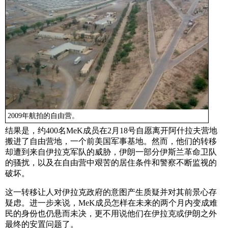
2009年航拍的自由营。
结果是，约400名MeK成员在2月18号自愿离开阿什拉夫营地
搬进了自由营地，一个前美国军事基地。然而，他们的转移
却遭到来自伊拉克军队的威胁，伊朗一部分伊斯兰革命卫队
的骚扰，以及在自由营中艰苦的居住条件和警察不断监视的
破坏。
这一转移让人对伊拉克政府的意图产生质疑并对其前景心存
疑虑。进一步来说，MeK成员怎样在未来的两个月内变成难
民的身份也仍悬而未决，更不用说他们在伊拉克或伊朗之外
最终的安置问题了。