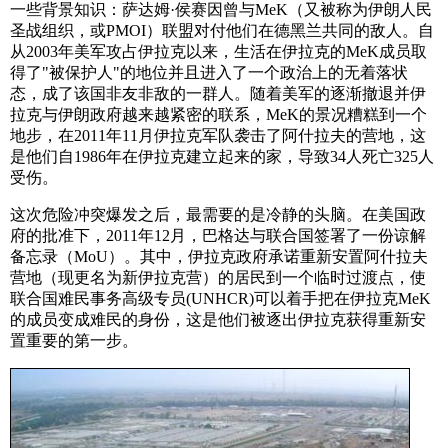
一些背景知识：萨达姆·侯赛因曾与MeK（又被称为伊朗人民
圣战组织，或PMOI）联盟对付他们在德黑兰共同的敌人。自
从2003年美军攻占伊拉克以来，生活在伊拉克的MeK成员取
得了"被保护人"的地位并且进入了一个政治上的无着落状
态，成了该国非友非敌的一群人。随着美军的逐渐撤退并伊
拉克与伊朗政府越来越紧密的联系，MeK的景况糟糕到一个
地步，在2011年11月伊拉克军队袭击了阿什拉夫的营地，这
是他们自1986年在伊拉克建立起来的家，导致34人死亡325人
受伤。
这次危险冲突爆发之后，最需要的是冷静的头脑。在美国政
府的批准下，2011年12月，巴格达与联合国签署了一份谅解
备忘录（MoU）。其中，伊拉克政府承诺重新安置阿什拉夫
营地（现更名为新伊拉克营）的居民到一个临时过渡点，使
联合国难民事务高级专员(UNHCR)可以着手把在伊拉克MeK
的成员变成难民的身份，这是他们被逐出伊拉克获得重新安
置重要的第一步。