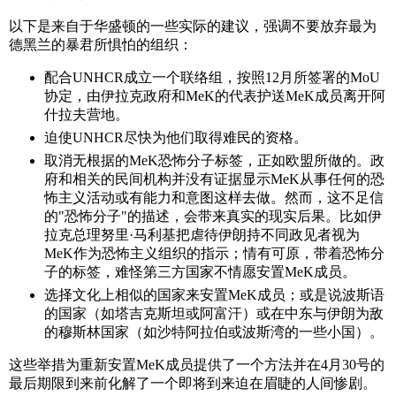
以下是来自于华盛顿的一些实际的建议，强调不要放弃最为
德黑兰的暴君所惧怕的组织：
配合UNHCR成立一个联络组，按照12月所签署的MoU
协定，由伊拉克政府和MeK的代表护送MeK成员离开阿
什拉夫营地。
迫使UNHCR尽快为他们取得难民的资格。
取消无根据的MeK恐怖分子标签，正如欧盟所做的。政
府和相关的民间机构并没有证据显示MeK从事任何的恐
怖主义活动或有能力和意图这样去做。然而，这不足信
的"恐怖分子"的描述，会带来真实的现实后果。比如伊
拉克总理努里·马利基把虐待伊朗持不同政见者视为
MeK作为恐怖主义组织的指示；情有可原，带着恐怖分
子的标签，难怪第三方国家不情愿安置MeK成员。
选择文化上相似的国家来安置MeK成员；或是说波斯语
的国家（如塔吉克斯坦或阿富汗）或在中东与伊朗为敌
的穆斯林国家（如沙特阿拉伯或波斯湾的一些小国）。
这些举措为重新安置MeK成员提供了一个方法并在4月30号的
最后期限到来前化解了一个即将到来迫在眉睫的人间惨剧。