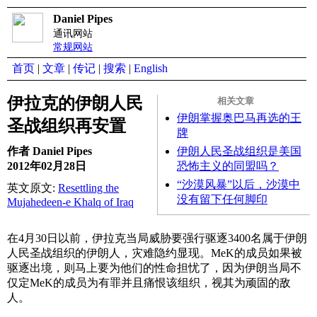
Daniel Pipes
通讯网站
常规网站
首页
|
文章
|
传记
|
搜索
|
English
伊拉克的伊朗人民
相关文章
伊朗掌握奥巴马再选的王
圣战组织再安置
牌
伊朗人民圣战组织是美国
作者 Daniel Pipes
恐怖主义的同盟吗？
2012年02月28日
“沙漠风暴”以后，沙漠中
英文原文:
Resettling the
没有留下任何脚印
Mujahedeen-e Khalq of Iraq
在4月30日以前，伊拉克当局威胁要强行驱逐3400名属于伊朗
人民圣战组织的伊朗人，灾难隐约显现。MeK的成员如果被
驱逐出境，则马上要为他们的性命担忧了，因为伊朗当局不
仅定MeK的成员为有罪并且痛恨该组织，视其为顽固的敌
人。